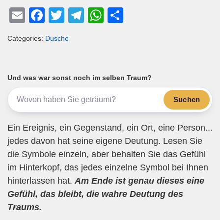
E
F
T
T
W
T
m
a
wi
el
h
eil
Categories:
Dusche
ail
c
tt
e
at
e
e
er
gr
s
n
b
a
A
Und was war sonst noch im selben Traum?
o
m
p
Suchen
o
p
k
Ein Ereignis, ein Gegenstand, ein Ort, eine Person...
jedes davon hat seine eigene Deutung. Lesen Sie
die Symbole einzeln, aber behalten Sie das Gefühl
im Hinterkopf, das jedes einzelne Symbol bei Ihnen
hinterlassen hat.
Am Ende ist genau dieses eine
Gefühl, das bleibt, die wahre Deutung des
Traums.