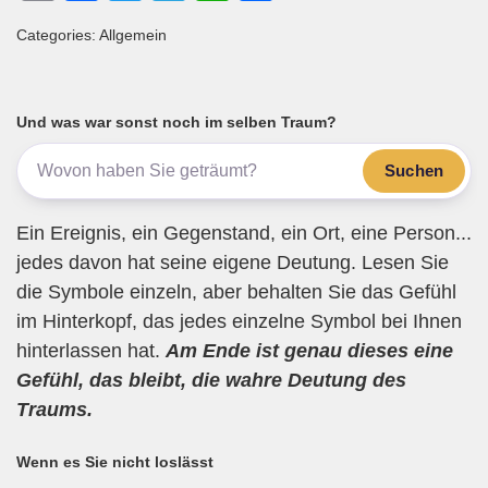
m
a
wi
el
h
eil
Categories: Allgemein
ail
c
tt
e
at
e
e
er
gr
s
n
b
a
A
Und was war sonst noch im selben Traum?
o
m
p
Suchen
o
p
k
Ein Ereignis, ein Gegenstand, ein Ort, eine Person...
jedes davon hat seine eigene Deutung. Lesen Sie
die Symbole einzeln, aber behalten Sie das Gefühl
im Hinterkopf, das jedes einzelne Symbol bei Ihnen
hinterlassen hat.
Am Ende ist genau dieses eine
Gefühl, das bleibt, die wahre Deutung des
Traums.
Wenn es Sie nicht loslässt