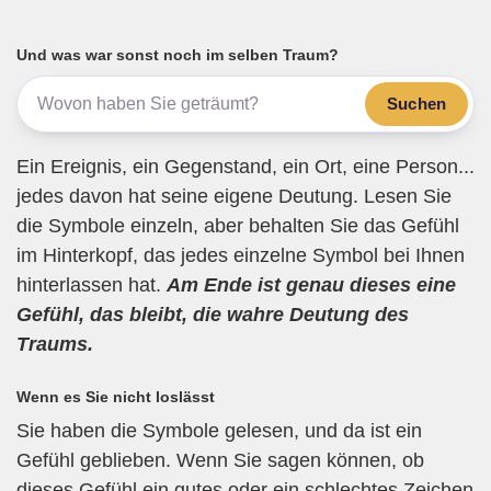
e
er
gr
s
n
b
a
A
Und was war sonst noch im selben Traum?
o
m
p
Suchen
o
p
k
Ein Ereignis, ein Gegenstand, ein Ort, eine Person...
jedes davon hat seine eigene Deutung. Lesen Sie
die Symbole einzeln, aber behalten Sie das Gefühl
im Hinterkopf, das jedes einzelne Symbol bei Ihnen
hinterlassen hat.
Am Ende ist genau dieses eine
Gefühl, das bleibt, die wahre Deutung des
Traums.
Wenn es Sie nicht loslässt
Sie haben die Symbole gelesen, und da ist ein
Gefühl geblieben. Wenn Sie sagen können, ob
dieses Gefühl ein gutes oder ein schlechtes Zeichen