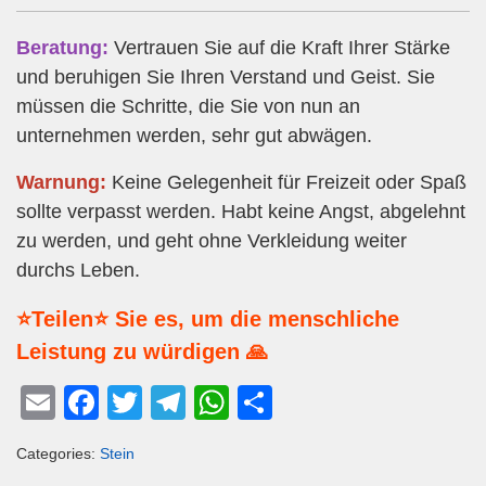
Beratung:
Vertrauen Sie auf die Kraft Ihrer Stärke
und beruhigen Sie Ihren Verstand und Geist. Sie
müssen die Schritte, die Sie von nun an
unternehmen werden, sehr gut abwägen.
Warnung:
Keine Gelegenheit für Freizeit oder Spaß
sollte verpasst werden. Habt keine Angst, abgelehnt
zu werden, und geht ohne Verkleidung weiter
durchs Leben.
⭐Teilen⭐ Sie es, um die menschliche
Leistung zu würdigen 🙏
E
F
T
T
W
T
m
a
wi
el
h
eil
Categories:
Stein
ail
c
tt
e
at
e