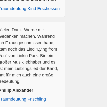
Traumdeutung Kind Erschossen
Vielen Dank. Werde mir
Gedanken machen. Während
ich F rausgeschmissen habe,
kam noch das Lied "Lying from
You" von Linkin Park. Bin ein
großer Musikliebhaber und es
ist mein Lieblingslied der Band,
hat für mich auch eine große
Bedeutung.
Phillip Alexander
Traumdeutung Frischling