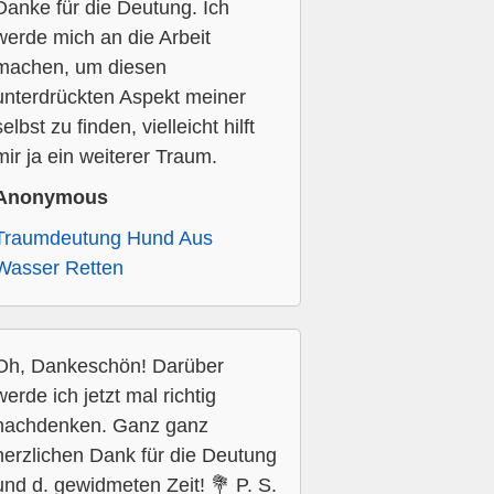
Danke für die Deutung. Ich
werde mich an die Arbeit
machen, um diesen
unterdrückten Aspekt meiner
selbst zu finden, vielleicht hilft
mir ja ein weiterer Traum.
Anonymous
Traumdeutung Hund Aus
Wasser Retten
Oh, Dankeschön! Darüber
werde ich jetzt mal richtig
nachdenken. Ganz ganz
herzlichen Dank für die Deutung
und d. gewidmeten Zeit! 💐 P. S.