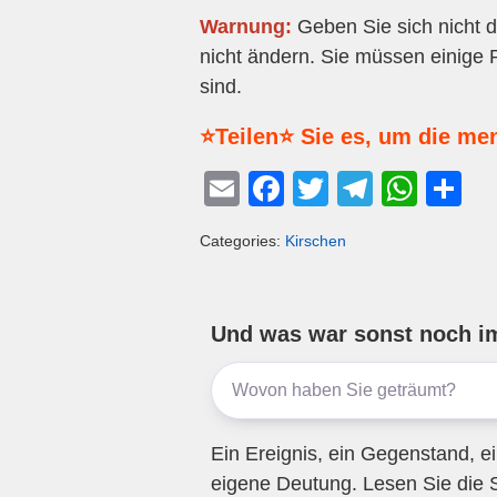
Warnung:
Geben Sie sich nicht d
nicht ändern. Sie müssen einige P
sind.
⭐Teilen⭐ Sie es, um die me
E
F
T
T
W
T
m
a
wi
el
h
eil
Categories:
Kirschen
ail
c
tt
e
at
e
e
er
gr
s
n
b
a
A
Und was war sonst noch i
o
m
p
o
p
k
Ein Ereignis, ein Gegenstand, ei
eigene Deutung. Lesen Sie die 