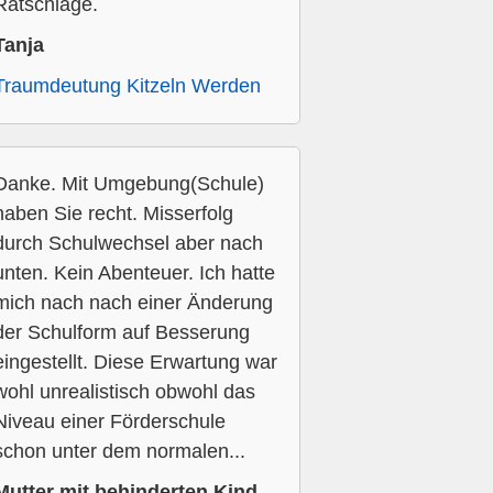
Ratschläge.
Tanja
Traumdeutung Kitzeln Werden
Danke. Mit Umgebung(Schule)
haben Sie recht. Misserfolg
durch Schulwechsel aber nach
unten. Kein Abenteuer. Ich hatte
mich nach nach einer Änderung
der Schulform auf Besserung
eingestellt. Diese Erwartung war
wohl unrealistisch obwohl das
Niveau einer Förderschule
schon unter dem normalen...
Mutter mit behinderten Kind