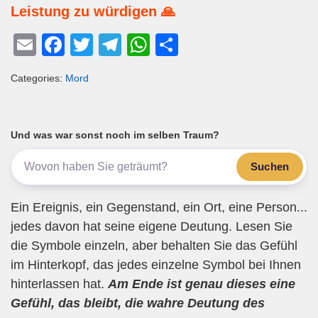
Leistung zu würdigen 🙏
E
F
T
T
W
T
m
a
wi
el
h
eil
Categories:
Mord
ail
c
tt
e
at
e
e
er
gr
s
n
b
a
A
Und was war sonst noch im selben Traum?
o
m
p
Suchen
o
p
k
Ein Ereignis, ein Gegenstand, ein Ort, eine Person...
jedes davon hat seine eigene Deutung. Lesen Sie
die Symbole einzeln, aber behalten Sie das Gefühl
im Hinterkopf, das jedes einzelne Symbol bei Ihnen
hinterlassen hat.
Am Ende ist genau dieses eine
Gefühl, das bleibt, die wahre Deutung des