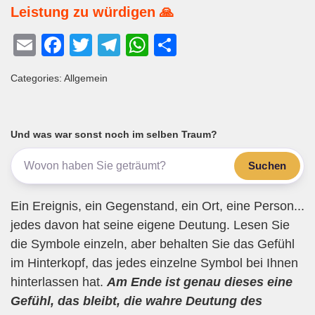
Leistung zu würdigen 🙏
E
F
T
T
W
T
m
a
wi
el
h
eil
Categories: Allgemein
ail
c
tt
e
at
e
e
er
gr
s
n
b
a
A
Und was war sonst noch im selben Traum?
o
m
p
Suchen
o
p
k
Ein Ereignis, ein Gegenstand, ein Ort, eine Person...
jedes davon hat seine eigene Deutung. Lesen Sie
die Symbole einzeln, aber behalten Sie das Gefühl
im Hinterkopf, das jedes einzelne Symbol bei Ihnen
hinterlassen hat.
Am Ende ist genau dieses eine
Gefühl, das bleibt, die wahre Deutung des