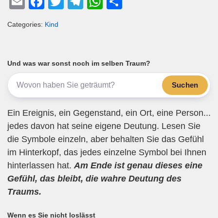
E
F
T
T
W
T
m
a
wi
el
h
eil
Categories:
Kind
ail
c
tt
e
at
e
e
er
gr
s
n
b
a
A
Und was war sonst noch im selben Traum?
o
m
p
Suchen
o
p
k
Ein Ereignis, ein Gegenstand, ein Ort, eine Person...
jedes davon hat seine eigene Deutung. Lesen Sie
die Symbole einzeln, aber behalten Sie das Gefühl
im Hinterkopf, das jedes einzelne Symbol bei Ihnen
hinterlassen hat.
Am Ende ist genau dieses eine
Gefühl, das bleibt, die wahre Deutung des
Traums.
Wenn es Sie nicht loslässt