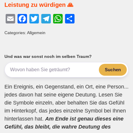
Leistung zu würdigen 🙏
E
F
T
T
W
T
m
a
wi
el
h
eil
Categories: Allgemein
ail
c
tt
e
at
e
e
er
gr
s
n
b
a
A
Und was war sonst noch im selben Traum?
o
m
p
Suchen
o
p
k
Ein Ereignis, ein Gegenstand, ein Ort, eine Person...
jedes davon hat seine eigene Deutung. Lesen Sie
die Symbole einzeln, aber behalten Sie das Gefühl
im Hinterkopf, das jedes einzelne Symbol bei Ihnen
hinterlassen hat.
Am Ende ist genau dieses eine
Gefühl, das bleibt, die wahre Deutung des