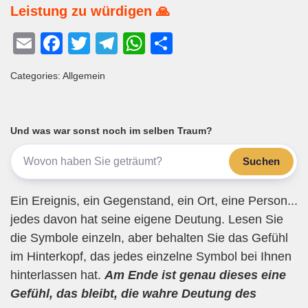
Leistung zu würdigen 🙏
E
F
T
T
W
T
m
a
wi
el
h
eil
Categories: Allgemein
ail
c
tt
e
at
e
e
er
gr
s
n
b
a
A
Und was war sonst noch im selben Traum?
o
m
p
Suchen
o
p
k
Ein Ereignis, ein Gegenstand, ein Ort, eine Person...
jedes davon hat seine eigene Deutung. Lesen Sie
die Symbole einzeln, aber behalten Sie das Gefühl
im Hinterkopf, das jedes einzelne Symbol bei Ihnen
hinterlassen hat.
Am Ende ist genau dieses eine
Gefühl, das bleibt, die wahre Deutung des