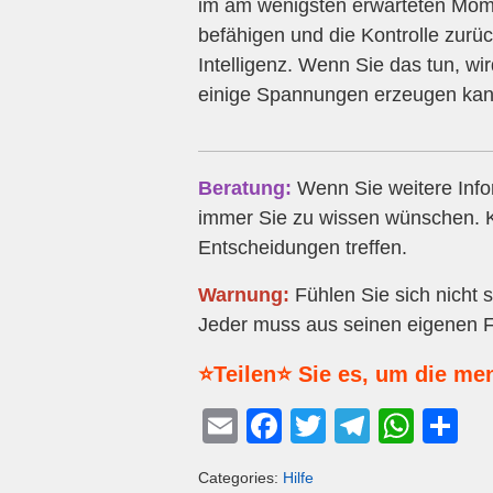
im am wenigsten erwarteten Mome
befähigen und die Kontrolle zurü
Intelligenz. Wenn Sie das tun, wi
einige Spannungen erzeugen kan
Beratung:
Wenn Sie weitere Info
immer Sie zu wissen wünschen. K
Entscheidungen treffen.
Warnung:
Fühlen Sie sich nicht 
Jeder muss aus seinen eigenen F
⭐Teilen⭐ Sie es, um die me
E
F
T
T
W
T
m
a
wi
el
h
eil
Categories:
Hilfe