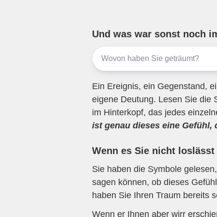
ail
c
tt
e
at
e
e
er
gr
s
n
b
a
A
Und was war sonst noch i
o
m
p
o
p
k
Ein Ereignis, ein Gegenstand, ei
eigene Deutung. Lesen Sie die 
im Hinterkopf, das jedes einzel
ist genau dieses eine Gefühl,
Wenn es Sie nicht loslässt
Sie haben die Symbole gelesen, 
sagen können, ob dieses Gefühl 
haben Sie Ihren Traum bereits s
Wenn er Ihnen aber wirr erschi