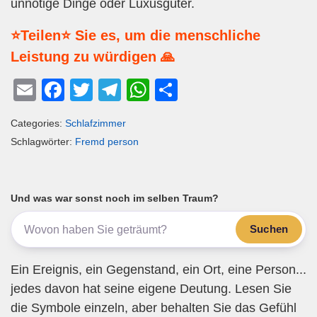
unnötige Dinge oder Luxusgüter.
⭐Teilen⭐ Sie es, um die menschliche
Leistung zu würdigen 🙏
E
F
T
T
W
T
m
a
wi
el
h
eil
Categories:
Schlafzimmer
ail
c
tt
e
at
e
Schlagwörter:
Fremd person
e
er
gr
s
n
b
a
A
o
m
p
Und was war sonst noch im selben Traum?
o
p
Suchen
k
Ein Ereignis, ein Gegenstand, ein Ort, eine Person...
jedes davon hat seine eigene Deutung. Lesen Sie
die Symbole einzeln, aber behalten Sie das Gefühl