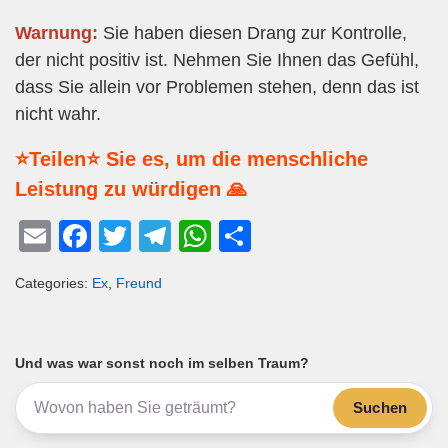
Warnung:
Sie haben diesen Drang zur Kontrolle,
der nicht positiv ist. Nehmen Sie Ihnen das Gefühl,
dass Sie allein vor Problemen stehen, denn das ist
nicht wahr.
⭐Teilen⭐ Sie es, um die menschliche
Leistung zu würdigen 🙏
E
F
T
T
W
T
m
a
wi
el
h
eil
Categories:
Ex
,
Freund
ail
c
tt
e
at
e
e
er
gr
s
n
b
a
A
Und was war sonst noch im selben Traum?
o
m
p
Suchen
o
p