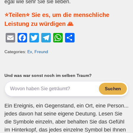
egal wie sehr Sie sie lieben.
⭐Teilen⭐ Sie es, um die menschliche
Leistung zu würdigen 🙏
E
F
T
T
W
T
m
a
wi
el
h
eil
Categories:
Ex
,
Freund
ail
c
tt
e
at
e
e
er
gr
s
n
b
a
A
Und was war sonst noch im selben Traum?
o
m
p
Suchen
o
p
k
Ein Ereignis, ein Gegenstand, ein Ort, eine Person...
jedes davon hat seine eigene Deutung. Lesen Sie
die Symbole einzeln, aber behalten Sie das Gefühl
im Hinterkopf, das jedes einzelne Symbol bei Ihnen