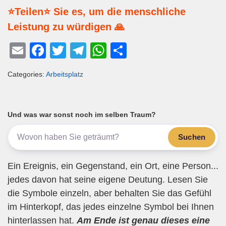
⭐Teilen⭐ Sie es, um die menschliche
Leistung zu würdigen 🙏
E
F
T
T
W
T
m
a
wi
el
h
eil
Categories:
Arbeitsplatz
ail
c
tt
e
at
e
e
er
gr
s
n
b
a
A
Und was war sonst noch im selben Traum?
o
m
p
Suchen
o
p
k
Ein Ereignis, ein Gegenstand, ein Ort, eine Person...
jedes davon hat seine eigene Deutung. Lesen Sie
die Symbole einzeln, aber behalten Sie das Gefühl
im Hinterkopf, das jedes einzelne Symbol bei Ihnen
hinterlassen hat.
Am Ende ist genau dieses eine