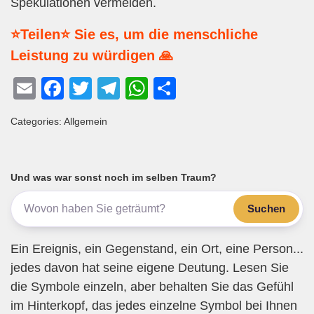
Spekulationen vermeiden.
⭐Teilen⭐ Sie es, um die menschliche
Leistung zu würdigen 🙏
E
F
T
T
W
T
m
a
wi
el
h
eil
Categories: Allgemein
ail
c
tt
e
at
e
e
er
gr
s
n
b
a
A
Und was war sonst noch im selben Traum?
o
m
p
Suchen
o
p
k
Ein Ereignis, ein Gegenstand, ein Ort, eine Person...
jedes davon hat seine eigene Deutung. Lesen Sie
die Symbole einzeln, aber behalten Sie das Gefühl
im Hinterkopf, das jedes einzelne Symbol bei Ihnen