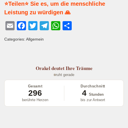
⭐Teilen⭐ Sie es, um die menschliche
Leistung zu würdigen 🙏
E
F
T
T
W
T
m
a
wi
el
h
eil
Categories: Allgemein
ail
c
tt
e
at
e
e
er
gr
s
n
b
a
A
Orakel
deutet Ihre Träume
o
m
p
ruht gerade
o
p
Gesamt
Durchschnitt
k
296
4
Stunden
berührte Herzen
bis zur Antwort