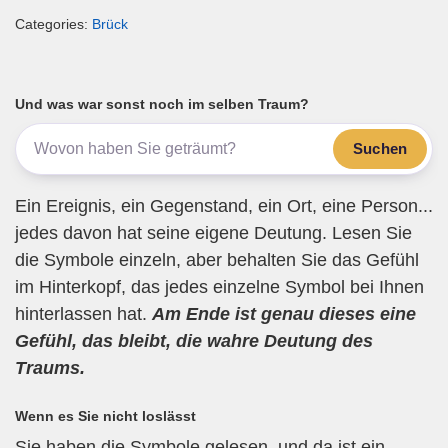
m
a
wi
el
h
eil
Categories:
Brück
ail
c
tt
e
at
e
e
er
gr
s
n
b
a
A
Und was war sonst noch im selben Traum?
o
m
p
Suchen
o
p
k
Ein Ereignis, ein Gegenstand, ein Ort, eine Person...
jedes davon hat seine eigene Deutung. Lesen Sie
die Symbole einzeln, aber behalten Sie das Gefühl
im Hinterkopf, das jedes einzelne Symbol bei Ihnen
hinterlassen hat.
Am Ende ist genau dieses eine
Gefühl, das bleibt, die wahre Deutung des
Traums.
Wenn es Sie nicht loslässt
Sie haben die Symbole gelesen, und da ist ein