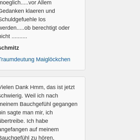
moeglich.....vor Allem
Gedanken klaeren und
Schuldgefuehle los
werden.....ob berechtigt oder
icht ..........
schmitz
Traumdeutung Maiglöckchen
Vielen Dank Hmm, das ist jetzt
schwierig. Weil ich nach
meinem Bauchgefühl gegangen
bin sagte man mir, ich
übertreibe. Ich habe
angefangen auf meinem
Bauchgefühl zu hören,