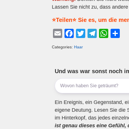
Lassen Sie nicht zu, dass andere 
⭐Teilen⭐ Sie es, um die me
E
F
T
T
W
T
m
a
wi
el
h
eil
Categories:
Haar
ail
c
tt
e
at
e
e
er
gr
s
n
b
a
A
Und was war sonst noch i
o
m
p
o
p
k
Ein Ereignis, ein Gegenstand, ei
eigene Deutung. Lesen Sie die 
im Hinterkopf, das jedes einzel
ist genau dieses eine Gefühl,