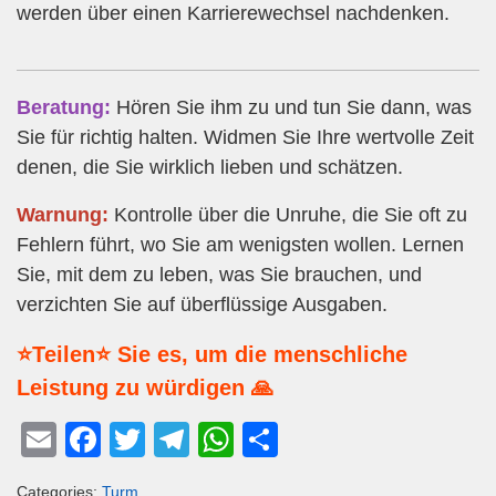
werden über einen Karrierewechsel nachdenken.
Beratung:
Hören Sie ihm zu und tun Sie dann, was
Sie für richtig halten. Widmen Sie Ihre wertvolle Zeit
denen, die Sie wirklich lieben und schätzen.
Warnung:
Kontrolle über die Unruhe, die Sie oft zu
Fehlern führt, wo Sie am wenigsten wollen. Lernen
Sie, mit dem zu leben, was Sie brauchen, und
verzichten Sie auf überflüssige Ausgaben.
⭐Teilen⭐ Sie es, um die menschliche
Leistung zu würdigen 🙏
E
F
T
T
W
T
m
a
wi
el
h
eil
Categories:
Turm