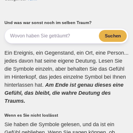
ail
c
tt
e
at
e
e
er
gr
s
n
b
a
A
Und was war sonst noch im selben Traum?
o
m
p
Suchen
o
p
k
Ein Ereignis, ein Gegenstand, ein Ort, eine Person...
jedes davon hat seine eigene Deutung. Lesen Sie
die Symbole einzeln, aber behalten Sie das Gefühl
im Hinterkopf, das jedes einzelne Symbol bei Ihnen
hinterlassen hat.
Am Ende ist genau dieses eine
Gefühl, das bleibt, die wahre Deutung des
Traums.
Wenn es Sie nicht loslässt
Sie haben die Symbole gelesen, und da ist ein
Gefühl geblieben. Wenn Sie sagen können, ob