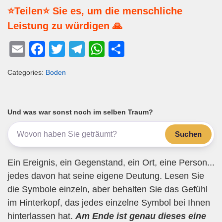
⭐Teilen⭐ Sie es, um die menschliche
Leistung zu würdigen 🙏
E
F
T
T
W
T
m
a
wi
el
h
eil
Categories:
Boden
ail
c
tt
e
at
e
e
er
gr
s
n
b
a
A
Und was war sonst noch im selben Traum?
o
m
p
Suchen
o
p
k
Ein Ereignis, ein Gegenstand, ein Ort, eine Person...
jedes davon hat seine eigene Deutung. Lesen Sie
die Symbole einzeln, aber behalten Sie das Gefühl
im Hinterkopf, das jedes einzelne Symbol bei Ihnen
hinterlassen hat.
Am Ende ist genau dieses eine