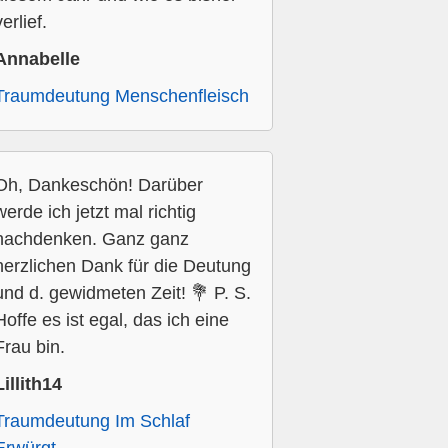
verlief.
Annabelle
Traumdeutung Menschenfleisch
Oh, Dankeschön! Darüber
werde ich jetzt mal richtig
nachdenken. Ganz ganz
herzlichen Dank für die Deutung
und d. gewidmeten Zeit! 💐 P. S.
Hoffe es ist egal, das ich eine
Frau bin.
Lillith14
Traumdeutung Im Schlaf