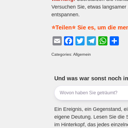
Versuchen Sie, etwas langsamer z
entspannen.
⭐Teilen⭐ Sie es, um die me
E
F
T
T
W
T
m
a
wi
el
h
eil
Categories: Allgemein
ail
c
tt
e
at
e
e
er
gr
s
n
b
a
A
Und was war sonst noch i
o
m
p
o
p
k
Ein Ereignis, ein Gegenstand, ei
eigene Deutung. Lesen Sie die 
im Hinterkopf, das jedes einzel