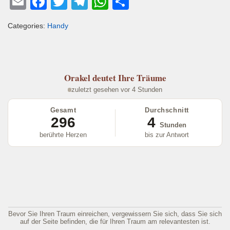
E
F
T
T
W
T
m
a
wi
el
h
eil
Categories:
Handy
ail
c
tt
e
at
e
e
er
gr
s
n
b
a
A
Orakel
deutet Ihre Träume
o
m
p
zuletzt gesehen vor 4 Stunden
o
p
Gesamt
Durchschnitt
k
296
4
Stunden
berührte Herzen
bis zur Antwort
Bevor Sie Ihren Traum einreichen, vergewissern Sie sich, dass Sie sich
auf der Seite befinden, die für Ihren Traum am relevantesten ist.