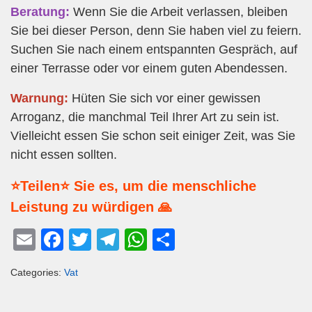
Beratung:
Wenn Sie die Arbeit verlassen, bleiben
Sie bei dieser Person, denn Sie haben viel zu feiern.
Suchen Sie nach einem entspannten Gespräch, auf
einer Terrasse oder vor einem guten Abendessen.
Warnung:
Hüten Sie sich vor einer gewissen
Arroganz, die manchmal Teil Ihrer Art zu sein ist.
Vielleicht essen Sie schon seit einiger Zeit, was Sie
nicht essen sollten.
⭐Teilen⭐ Sie es, um die menschliche
Leistung zu würdigen 🙏
E
F
T
T
W
T
m
a
wi
el
h
eil
Categories:
Vat
ail
c
tt
e
at
e
e
er
gr
s
n