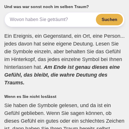
b
a
A
Und was war sonst noch im selben Traum?
o
m
p
Suchen
o
p
k
Ein Ereignis, ein Gegenstand, ein Ort, eine Person...
jedes davon hat seine eigene Deutung. Lesen Sie
die Symbole einzeln, aber behalten Sie das Gefühl
im Hinterkopf, das jedes einzelne Symbol bei Ihnen
hinterlassen hat.
Am Ende ist genau dieses eine
Gefühl, das bleibt, die wahre Deutung des
Traums.
Wenn es Sie nicht loslässt
Sie haben die Symbole gelesen, und da ist ein
Gefühl geblieben. Wenn Sie sagen können, ob
dieses Gefühl ein gutes oder ein schlechtes Zeichen
ist, dann haben Sie Ihren Traum bereits selbst