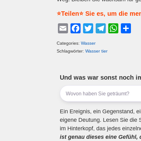
⭐Teilen⭐ Sie es, um die me
E
F
T
T
W
T
m
a
wi
el
h
eil
Categories:
Wasser
ail
c
tt
e
at
e
Schlagwörter:
Wasser tier
e
er
gr
s
n
b
a
A
o
m
p
Und was war sonst noch i
o
p
k
Ein Ereignis, ein Gegenstand, ei
eigene Deutung. Lesen Sie die 
im Hinterkopf, das jedes einzel
ist genau dieses eine Gefühl,