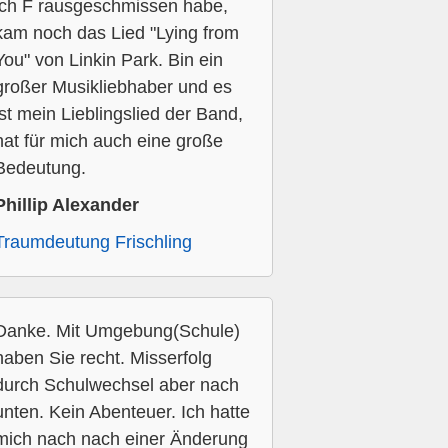
ich F rausgeschmissen habe,
kam noch das Lied "Lying from
You" von Linkin Park. Bin ein
großer Musikliebhaber und es
ist mein Lieblingslied der Band,
hat für mich auch eine große
Bedeutung.
Phillip Alexander
Traumdeutung Frischling
Danke. Mit Umgebung(Schule)
haben Sie recht. Misserfolg
durch Schulwechsel aber nach
unten. Kein Abenteuer. Ich hatte
mich nach nach einer Änderung