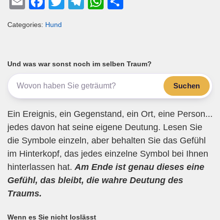
E
F
T
T
W
T
m
a
wi
el
h
eil
Categories:
Hund
ail
c
tt
e
at
e
e
er
gr
s
n
b
a
A
Und was war sonst noch im selben Traum?
o
m
p
Suchen
o
p
k
Ein Ereignis, ein Gegenstand, ein Ort, eine Person...
jedes davon hat seine eigene Deutung. Lesen Sie
die Symbole einzeln, aber behalten Sie das Gefühl
im Hinterkopf, das jedes einzelne Symbol bei Ihnen
hinterlassen hat.
Am Ende ist genau dieses eine
Gefühl, das bleibt, die wahre Deutung des
Traums.
Wenn es Sie nicht loslässt