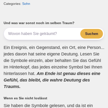
Categories:
Sohn
ail
c
tt
e
at
e
e
er
gr
s
n
b
a
A
Und was war sonst noch im selben Traum?
o
m
p
Suchen
o
p
k
Ein Ereignis, ein Gegenstand, ein Ort, eine Person...
jedes davon hat seine eigene Deutung. Lesen Sie
die Symbole einzeln, aber behalten Sie das Gefühl
im Hinterkopf, das jedes einzelne Symbol bei Ihnen
hinterlassen hat.
Am Ende ist genau dieses eine
Gefühl, das bleibt, die wahre Deutung des
Traums.
Wenn es Sie nicht loslässt
Sie haben die Symbole gelesen, und da ist ein