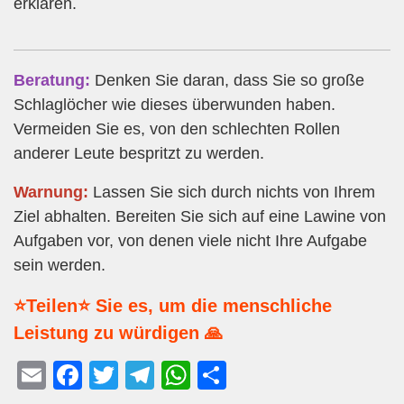
erklären.
Beratung:
Denken Sie daran, dass Sie so große
Schlaglöcher wie dieses überwunden haben.
Vermeiden Sie es, von den schlechten Rollen
anderer Leute bespritzt zu werden.
Warnung:
Lassen Sie sich durch nichts von Ihrem
Ziel abhalten. Bereiten Sie sich auf eine Lawine von
Aufgaben vor, von denen viele nicht Ihre Aufgabe
sein werden.
⭐Teilen⭐ Sie es, um die menschliche
Leistung zu würdigen 🙏
E
F
T
T
W
T
m
a
wi
el
h
eil