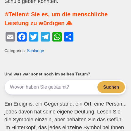
Schuld geben könnten.
⭐Teilen⭐ Sie es, um die menschliche
Leistung zu würdigen 🙏
E
F
T
T
W
T
m
a
wi
el
h
eil
Categories:
Schlange
ail
c
tt
e
at
e
e
er
gr
s
n
b
a
A
Und was war sonst noch im selben Traum?
o
m
p
Suchen
o
p
k
Ein Ereignis, ein Gegenstand, ein Ort, eine Person...
jedes davon hat seine eigene Deutung. Lesen Sie
die Symbole einzeln, aber behalten Sie das Gefühl
im Hinterkopf, das jedes einzelne Symbol bei Ihnen