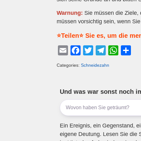
Warnung:
Sie müssen die Ziele, d
müssen vorsichtig sein, wenn Sie 
⭐Teilen⭐ Sie es, um die me
E
F
T
T
W
T
m
a
wi
el
h
eil
Categories:
Schneidezahn
ail
c
tt
e
at
e
e
er
gr
s
n
b
a
A
Und was war sonst noch i
o
m
p
o
p
k
Ein Ereignis, ein Gegenstand, ei
eigene Deutung. Lesen Sie die 