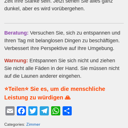
Zeit Ihre Stärke sein. Jetzt sehen Sie alles ganz
dunkel, aber es wird vorübergehen.
Beratung:
Versuchen Sie, sich zu entspannen und
Ihren Tag mit belanglosen Dingen zu beschäftigen.
Verbessert Ihre Perspektive auf Ihre Umgebung.
Warnung:
Entspannen Sie sich nicht und ziehen
Sie nicht alle Fäden in der Hand. Sie müssen nicht
auf die Launen anderer eingehen.
⭐Teilen⭐ Sie es, um die menschliche
Leistung zu würdigen 🙏
E
F
T
T
W
T
m
a
wi
el
h
eil
Categories:
Zimmer