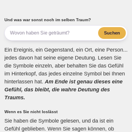
ail
c
tt
e
at
e
e
er
gr
s
n
b
a
A
Und was war sonst noch im selben Traum?
o
m
p
Suchen
o
p
k
Ein Ereignis, ein Gegenstand, ein Ort, eine Person...
jedes davon hat seine eigene Deutung. Lesen Sie
die Symbole einzeln, aber behalten Sie das Gefühl
im Hinterkopf, das jedes einzelne Symbol bei Ihnen
hinterlassen hat.
Am Ende ist genau dieses eine
Gefühl, das bleibt, die wahre Deutung des
Traums.
Wenn es Sie nicht loslässt
Sie haben die Symbole gelesen, und da ist ein
Gefühl geblieben. Wenn Sie sagen können, ob