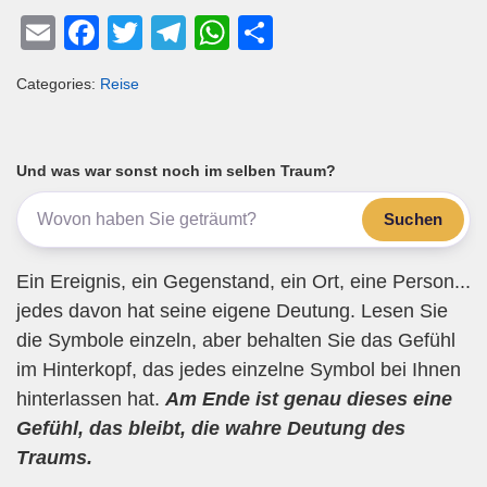
E
F
T
T
W
T
m
a
wi
el
h
eil
Categories:
Reise
ail
c
tt
e
at
e
e
er
gr
s
n
b
a
A
Und was war sonst noch im selben Traum?
o
m
p
Suchen
o
p
k
Ein Ereignis, ein Gegenstand, ein Ort, eine Person...
jedes davon hat seine eigene Deutung. Lesen Sie
die Symbole einzeln, aber behalten Sie das Gefühl
im Hinterkopf, das jedes einzelne Symbol bei Ihnen
hinterlassen hat.
Am Ende ist genau dieses eine
Gefühl, das bleibt, die wahre Deutung des
Traums.