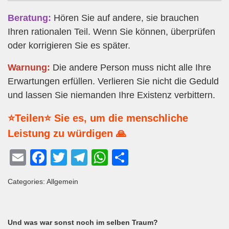
Beratung:
Hören Sie auf andere, sie brauchen
Ihren rationalen Teil. Wenn Sie können, überprüfen
oder korrigieren Sie es später.
Warnung:
Die andere Person muss nicht alle Ihre
Erwartungen erfüllen. Verlieren Sie nicht die Geduld
und lassen Sie niemanden Ihre Existenz verbittern.
⭐Teilen⭐ Sie es, um die menschliche
Leistung zu würdigen 🙏
E
F
T
T
W
T
m
a
wi
el
h
eil
Categories: Allgemein
ail
c
tt
e
at
e
e
er
gr
s
n
b
a
A
Und was war sonst noch im selben Traum?