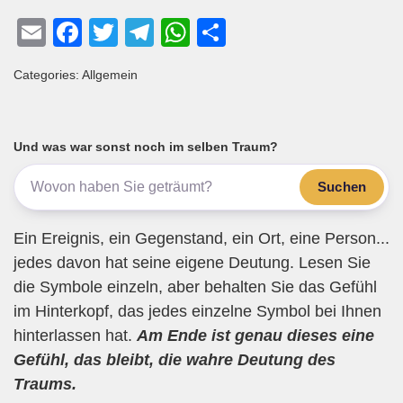
E
F
T
T
W
T
m
a
wi
el
h
eil
Categories: Allgemein
ail
c
tt
e
at
e
e
er
gr
s
n
b
a
A
Und was war sonst noch im selben Traum?
o
m
p
Suchen
o
p
k
Ein Ereignis, ein Gegenstand, ein Ort, eine Person...
jedes davon hat seine eigene Deutung. Lesen Sie
die Symbole einzeln, aber behalten Sie das Gefühl
im Hinterkopf, das jedes einzelne Symbol bei Ihnen
hinterlassen hat.
Am Ende ist genau dieses eine
Gefühl, das bleibt, die wahre Deutung des
Traums.