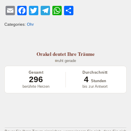
E
F
T
T
W
T
m
a
wi
el
h
eil
Categories:
Ohr
ail
c
tt
e
at
e
e
er
gr
s
n
b
a
A
Orakel
deutet Ihre Träume
o
m
p
ruht gerade
o
p
Gesamt
Durchschnitt
k
296
4
Stunden
berührte Herzen
bis zur Antwort