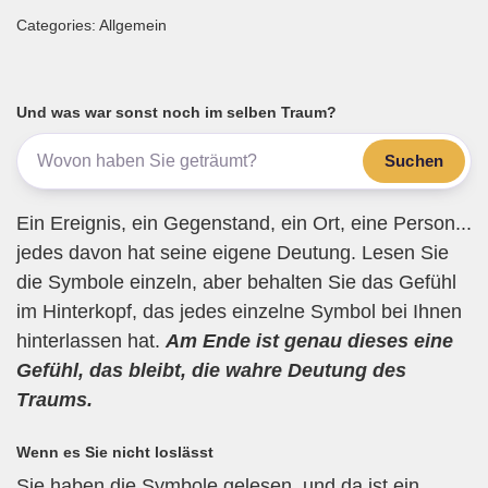
m
a
wi
el
h
eil
Categories: Allgemein
ail
c
tt
e
at
e
e
er
gr
s
n
b
a
A
Und was war sonst noch im selben Traum?
o
m
p
Suchen
o
p
k
Ein Ereignis, ein Gegenstand, ein Ort, eine Person...
jedes davon hat seine eigene Deutung. Lesen Sie
die Symbole einzeln, aber behalten Sie das Gefühl
im Hinterkopf, das jedes einzelne Symbol bei Ihnen
hinterlassen hat.
Am Ende ist genau dieses eine
Gefühl, das bleibt, die wahre Deutung des
Traums.
Wenn es Sie nicht loslässt
Sie haben die Symbole gelesen, und da ist ein