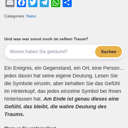
E
F
T
T
W
T
m
a
wi
el
h
eil
Categories:
Natur
ail
c
tt
e
at
e
e
er
gr
s
n
b
a
A
Und was war sonst noch im selben Traum?
o
m
p
Suchen
o
p
k
Ein Ereignis, ein Gegenstand, ein Ort, eine Person...
jedes davon hat seine eigene Deutung. Lesen Sie
die Symbole einzeln, aber behalten Sie das Gefühl
im Hinterkopf, das jedes einzelne Symbol bei Ihnen
hinterlassen hat.
Am Ende ist genau dieses eine
Gefühl, das bleibt, die wahre Deutung des
Traums.
Wenn es Sie nicht loslässt