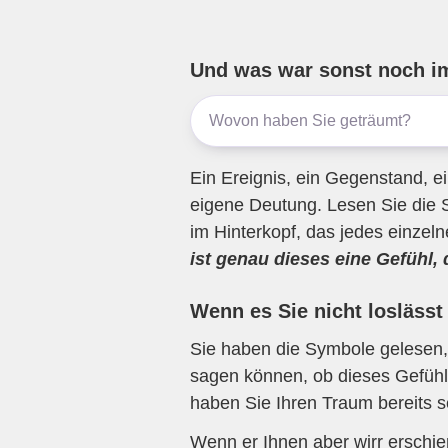
ail
c
tt
e
at
e
e
er
gr
s
n
b
a
A
Und was war sonst noch i
o
m
p
o
p
k
Ein Ereignis, ein Gegenstand, ei
eigene Deutung. Lesen Sie die 
im Hinterkopf, das jedes einzel
ist genau dieses eine Gefühl,
Wenn es Sie nicht loslässt
Sie haben die Symbole gelesen, 
sagen können, ob dieses Gefühl 
haben Sie Ihren Traum bereits s
Wenn er Ihnen aber wirr erschi