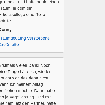
gekündigt und hatte heute einen
Traum, in dem ein
Arbeitskollege eine Rolle
spielte.
Conny
Traumdeutung Verstorbene
Großmutter
Erstmals vielen Dank! Noch
eine Frage hätte ich, wieder
spricht sich das denn nicht
wenn ich meinem Alltag
entfliehen möchte. Dann habe
ich ja Verpflichtung. Und mit
meinem jetzigen Partner, hätte