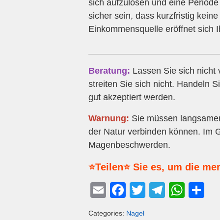
sich aufzulösen und eine Periode 
sicher sein, dass kurzfristig kei
Einkommensquelle eröffnet sich I
Beratung:
Lassen Sie sich nicht
streiten Sie sich nicht. Handeln 
gut akzeptiert werden.
Warnung:
Sie müssen langsamer 
der Natur verbinden können. Im 
Magenbeschwerden.
⭐Teilen⭐ Sie es, um die me
E
F
T
T
W
T
m
a
wi
el
h
eil
Categories:
Nagel