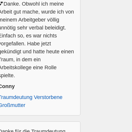
💕Danke. Obwohl ich meine
Arbeit gut mache, wurde ich von
meinem Arbeitgeber völlig
unnötig sehr verbal beleidigt.
Einfach so, es war nichts
vorgefallen. Habe jetzt
gekündigt und hatte heute einen
Traum, in dem ein
Arbeitskollege eine Rolle
spielte.
Conny
Traumdeutung Verstorbene
Großmutter
Danke für die Traumdeutung