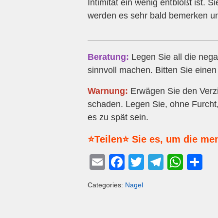
Intimität ein wenig entblößt ist. 
werden es sehr bald bemerken und
Beratung:
Legen Sie all die nega
sinnvoll machen. Bitten Sie eine
Warnung:
Erwägen Sie den Verzi
schaden. Legen Sie, ohne Furcht,
es zu spät sein.
⭐Teilen⭐ Sie es, um die me
E
F
T
T
W
T
m
a
wi
el
h
eil
Categories:
Nagel
ail
c
tt
e
at
e
e
er
gr
s
n