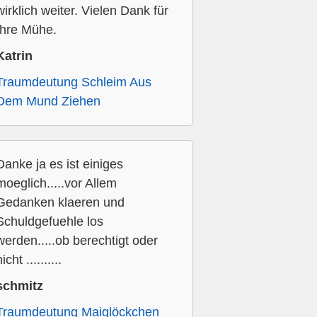
wirklich weiter. Vielen Dank für
Ihre Mühe.
Katrin
Traumdeutung Schleim Aus
Dem Mund Ziehen
Danke ja es ist einiges
moeglich.....vor Allem
Gedanken klaeren und
Schuldgefuehle los
werden.....ob berechtigt oder
icht ..........
schmitz
Traumdeutung Maiglöckchen