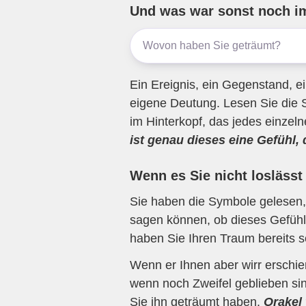
b
a
A
Und was war sonst noch i
o
m
p
o
p
k
Ein Ereignis, ein Gegenstand, ei
eigene Deutung. Lesen Sie die 
im Hinterkopf, das jedes einzel
ist genau dieses eine Gefühl,
Wenn es Sie nicht loslässt
Sie haben die Symbole gelesen, 
sagen können, ob dieses Gefühl 
haben Sie Ihren Traum bereits s
Wenn er Ihnen aber wirr erschi
wenn noch Zweifel geblieben sin
Sie ihn geträumt haben.
Orakel 