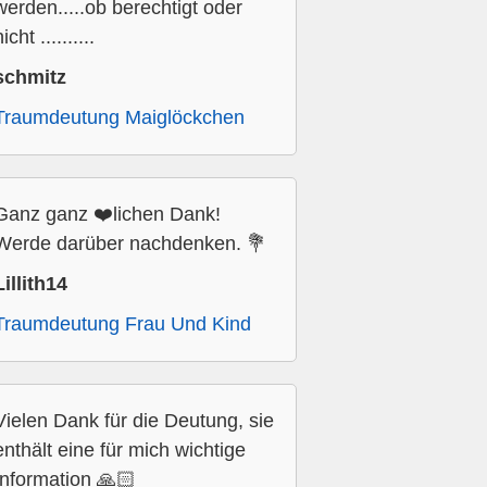
werden.....ob berechtigt oder
icht ..........
schmitz
Traumdeutung Maiglöckchen
Ganz ganz ❤️lichen Dank!
Werde darüber nachdenken. 💐
Lillith14
Traumdeutung Frau Und Kind
Vielen Dank für die Deutung, sie
enthält eine für mich wichtige
Information 🙏🏻