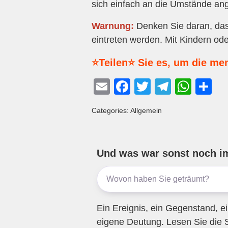
sich einfach an die Umstände an
Warnung:
Denken Sie daran, dass
eintreten werden. Mit Kindern ode
⭐Teilen⭐ Sie es, um die me
E
F
T
T
W
T
m
a
wi
el
h
eil
Categories: Allgemein
ail
c
tt
e
at
e
e
er
gr
s
n
b
a
A
Und was war sonst noch i
o
m
p
o
p
k
Ein Ereignis, ein Gegenstand, ei
eigene Deutung. Lesen Sie die 