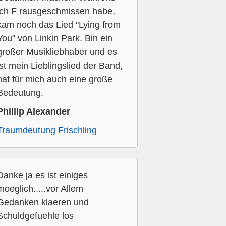
ich F rausgeschmissen habe,
kam noch das Lied "Lying from
You" von Linkin Park. Bin ein
großer Musikliebhaber und es
ist mein Lieblingslied der Band,
hat für mich auch eine große
Bedeutung.
Phillip Alexander
Traumdeutung Frischling
Danke ja es ist einiges
moeglich.....vor Allem
Gedanken klaeren und
Schuldgefuehle los