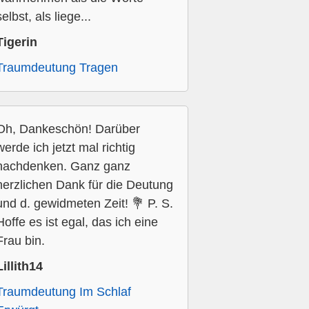
selbst, als liege...
Tigerin
Traumdeutung Tragen
Oh, Dankeschön! Darüber
werde ich jetzt mal richtig
nachdenken. Ganz ganz
herzlichen Dank für die Deutung
und d. gewidmeten Zeit! 💐 P. S.
Hoffe es ist egal, das ich eine
Frau bin.
Lillith14
Traumdeutung Im Schlaf