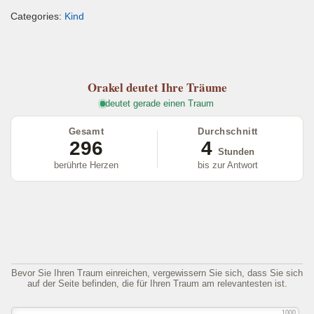
m
a
wi
el
h
eil
Categories:
Kind
ail
c
tt
e
at
e
e
er
gr
s
n
b
a
A
Orakel
deutet Ihre Träume
o
m
p
deutet gerade einen Traum
o
p
Gesamt
Durchschnitt
k
296
4
Stunden
berührte Herzen
bis zur Antwort
Bevor Sie Ihren Traum einreichen, vergewissern Sie sich, dass Sie sich
auf der Seite befinden, die für Ihren Traum am relevantesten ist.
1000