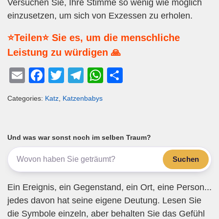
Versuchen Sie, Ihre Stimme so wenig wie möglich
einzusetzen, um sich von Exzessen zu erholen.
⭐Teilen⭐ Sie es, um die menschliche
Leistung zu würdigen 🙏
E
F
T
T
W
T
m
a
wi
el
h
eil
Categories:
Katz
,
Katzenbabys
ail
c
tt
e
at
e
e
er
gr
s
n
b
a
A
Und was war sonst noch im selben Traum?
o
m
p
Suchen
o
p
k
Ein Ereignis, ein Gegenstand, ein Ort, eine Person...
jedes davon hat seine eigene Deutung. Lesen Sie
die Symbole einzeln, aber behalten Sie das Gefühl