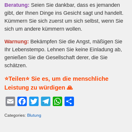
Beratung:
Seien Sie dankbar, dass es jemanden
gibt, der Ihnen Dinge ins Gesicht sagt und handelt.
Kümmern Sie sich zuerst um sich selbst, wenn Sie
sich um andere kümmern wollen.
Warnung:
Bekämpfen Sie die Angst, mäßigen Sie
Ihr Lebenstempo. Lehnen Sie keine Einladung ab,
genießen Sie die Gesellschaft derer, die Sie
schätzen.
⭐Teilen⭐ Sie es, um die menschliche
Leistung zu würdigen 🙏
E
F
T
T
W
T
m
a
wi
el
h
eil
Categories:
Blutung
ail
c
tt
e
at
e
e
er
gr
s
n