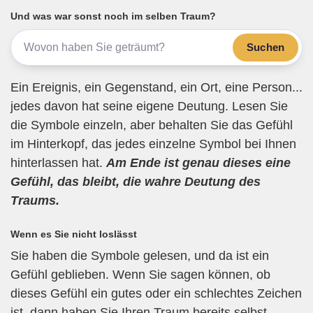
b
a
A
Und was war sonst noch im selben Traum?
o
m
p
Suchen
o
p
k
Ein Ereignis, ein Gegenstand, ein Ort, eine Person...
jedes davon hat seine eigene Deutung. Lesen Sie
die Symbole einzeln, aber behalten Sie das Gefühl
im Hinterkopf, das jedes einzelne Symbol bei Ihnen
hinterlassen hat.
Am Ende ist genau dieses eine
Gefühl, das bleibt, die wahre Deutung des
Traums.
Wenn es Sie nicht loslässt
Sie haben die Symbole gelesen, und da ist ein
Gefühl geblieben. Wenn Sie sagen können, ob
dieses Gefühl ein gutes oder ein schlechtes Zeichen
ist, dann haben Sie Ihren Traum bereits selbst