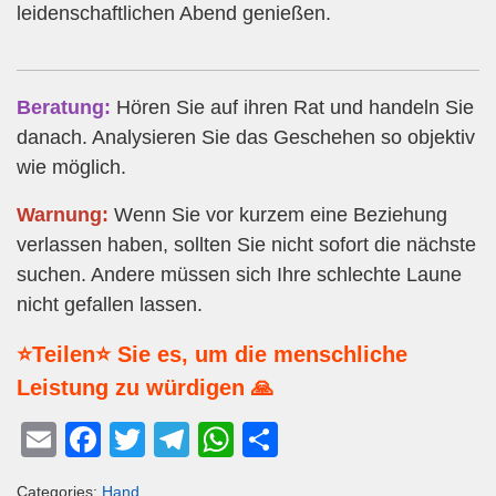
leidenschaftlichen Abend genießen.
Beratung:
Hören Sie auf ihren Rat und handeln Sie
danach. Analysieren Sie das Geschehen so objektiv
wie möglich.
Warnung:
Wenn Sie vor kurzem eine Beziehung
verlassen haben, sollten Sie nicht sofort die nächste
suchen. Andere müssen sich Ihre schlechte Laune
nicht gefallen lassen.
⭐Teilen⭐ Sie es, um die menschliche
Leistung zu würdigen 🙏
E
F
T
T
W
T
m
a
wi
el
h
eil
Categories:
Hand