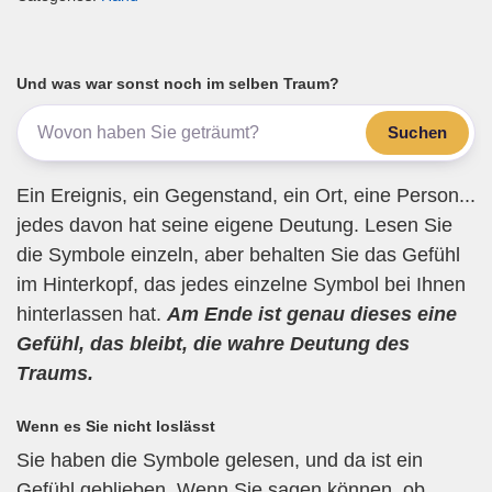
ail
c
tt
e
at
e
e
er
gr
s
n
b
a
A
Und was war sonst noch im selben Traum?
o
m
p
Suchen
o
p
k
Ein Ereignis, ein Gegenstand, ein Ort, eine Person...
jedes davon hat seine eigene Deutung. Lesen Sie
die Symbole einzeln, aber behalten Sie das Gefühl
im Hinterkopf, das jedes einzelne Symbol bei Ihnen
hinterlassen hat.
Am Ende ist genau dieses eine
Gefühl, das bleibt, die wahre Deutung des
Traums.
Wenn es Sie nicht loslässt
Sie haben die Symbole gelesen, und da ist ein
Gefühl geblieben. Wenn Sie sagen können, ob