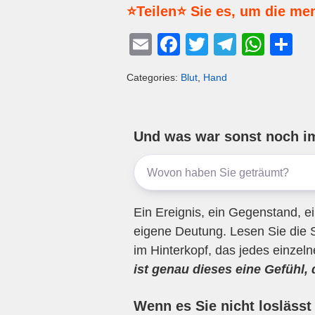
⭐Teilen⭐ Sie es, um die me
E
F
T
T
W
T
m
a
wi
el
h
eil
Categories:
Blut
,
Hand
ail
c
tt
e
at
e
e
er
gr
s
n
b
a
A
Und was war sonst noch i
o
m
p
o
p
k
Ein Ereignis, ein Gegenstand, ei
eigene Deutung. Lesen Sie die 
im Hinterkopf, das jedes einzel
ist genau dieses eine Gefühl,
Wenn es Sie nicht loslässt