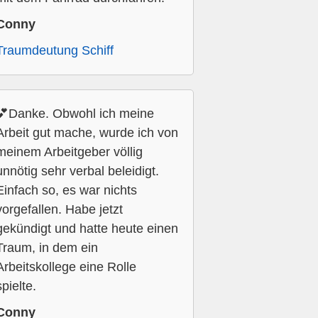
Conny
Traumdeutung Schiff
💕Danke. Obwohl ich meine
Arbeit gut mache, wurde ich von
meinem Arbeitgeber völlig
unnötig sehr verbal beleidigt.
Einfach so, es war nichts
vorgefallen. Habe jetzt
gekündigt und hatte heute einen
Traum, in dem ein
Arbeitskollege eine Rolle
spielte.
Conny