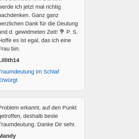
werde ich jetzt mal richtig
nachdenken. Ganz ganz
herzlichen Dank für die Deutung
und d. gewidmeten Zeit! 💐 P. S.
Hoffe es ist egal, das ich eine
Frau bin.
Lillith14
Traumdeutung Im Schlaf
Erwürgt
Problem erkannt, auf den Punkt
getroffen, deshalb beste
Traumdeutung. Danke Dir sehr.
Mandy