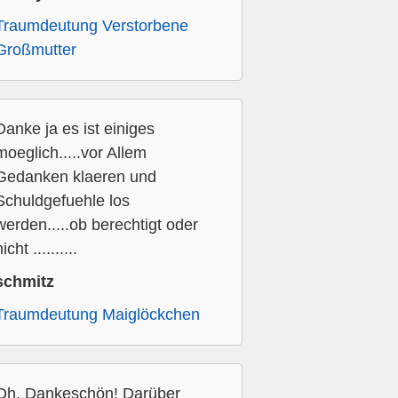
Traumdeutung Verstorbene
Großmutter
Danke ja es ist einiges
moeglich.....vor Allem
Gedanken klaeren und
Schuldgefuehle los
werden.....ob berechtigt oder
icht ..........
schmitz
Traumdeutung Maiglöckchen
Oh, Dankeschön! Darüber