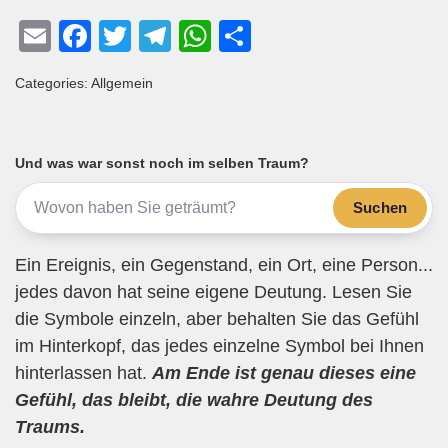
E
F
T
T
W
T
m
a
wi
el
h
eil
Categories: Allgemein
ail
c
tt
e
at
e
e
er
gr
s
n
b
a
A
Und was war sonst noch im selben Traum?
o
m
p
Suchen
o
p
k
Ein Ereignis, ein Gegenstand, ein Ort, eine Person...
jedes davon hat seine eigene Deutung. Lesen Sie
die Symbole einzeln, aber behalten Sie das Gefühl
im Hinterkopf, das jedes einzelne Symbol bei Ihnen
hinterlassen hat.
Am Ende ist genau dieses eine
Gefühl, das bleibt, die wahre Deutung des
Traums.