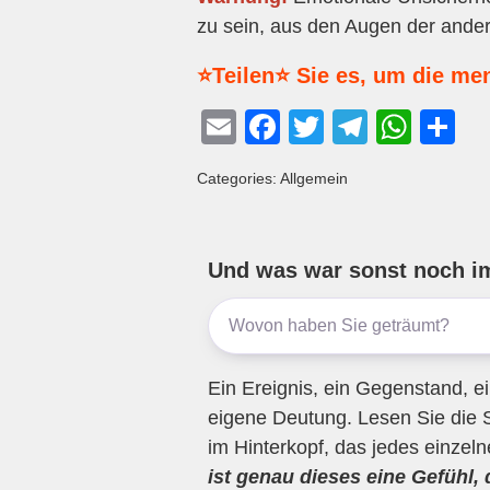
zu sein, aus den Augen der ande
⭐Teilen⭐ Sie es, um die me
E
F
T
T
W
T
m
a
wi
el
h
eil
Categories: Allgemein
ail
c
tt
e
at
e
e
er
gr
s
n
b
a
A
Und was war sonst noch i
o
m
p
o
p
k
Ein Ereignis, ein Gegenstand, ei
eigene Deutung. Lesen Sie die 
im Hinterkopf, das jedes einzel
ist genau dieses eine Gefühl,