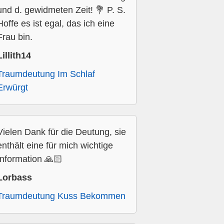
und d. gewidmeten Zeit! 💐 P. S.
Hoffe es ist egal, das ich eine
Frau bin.
Lillith14
Traumdeutung Im Schlaf
Erwürgt
Vielen Dank für die Deutung, sie
enthält eine für mich wichtige
Information 🙏🏻
Lorbass
Traumdeutung Kuss Bekommen