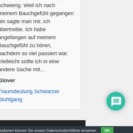
schwierig. Weil ich nach
meinem Bauchgefühl gegangen
bin sagte man mir, ich
übertreibe. Ich habe
angefangen auf meinem
Bauchgefühl zu hören,
nachdem so viel passiert war.
Vielleicht sollte ich in eine
andere Sache mit...
Glover
Traumdeutung Schwarzer
Stuhlgang
rmationen können Sie unsere Datenschutzrichtlinie einsehen.
OK