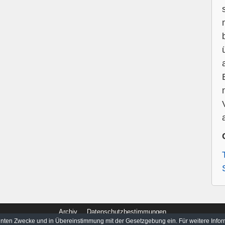
Archiv
Datenschutzbestimmungen
nannten Zwecke und in Übereinstimmung mit der Gesetzgebung ein. Für weitere Info
© 2017-2026
imTraum.net
|
Alle Rechte vorbehalten.