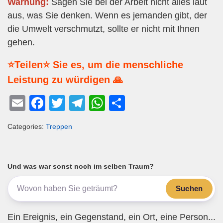
Warnung:
Sagen Sie bei der Arbeit nicht alles laut
aus, was Sie denken. Wenn es jemanden gibt, der
die Umwelt verschmutzt, sollte er nicht mit Ihnen
gehen.
⭐Teilen⭐ Sie es, um die menschliche
Leistung zu würdigen 🙏
E
F
T
T
W
T
m
a
wi
el
h
eil
Categories:
Treppen
ail
c
tt
e
at
e
e
er
gr
s
n
b
a
A
Und was war sonst noch im selben Traum?
o
m
p
Suchen
o
p
k
Ein Ereignis, ein Gegenstand, ein Ort, eine Person...