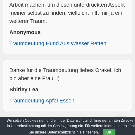
Arbeit machen, um diesen unterdrückten Aspekt
meiner selbst zu finden, vielleicht hilft mir ja ein
weiterer Traum.
Anonymous
Traumdeutung Hund Aus Wasser Retten
Danke für die Traumdeutung liebes Orakel, ich
bin aber eine Frau. :)
Shirley Lea
Traumdeutung Apfel Essen
Wir setzen Cookies nur für die in der Datenschutzrichtlinie genannten Zwecke
in Übereinstimmung mit der Gesetzgebung ein. Für weitere Informationen kön
Archiv
Datenschutzbestimmungen
Sie unsere Datenschutzrichtlinie einsehen.
OK
© 2017-2026
imTraum.net
|
Alle Rechte vorbehalten.