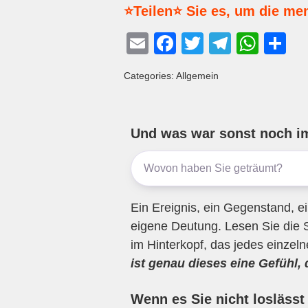
⭐Teilen⭐ Sie es, um die me
E
F
T
T
W
T
m
a
wi
el
h
eil
Categories: Allgemein
ail
c
tt
e
at
e
e
er
gr
s
n
b
a
A
Und was war sonst noch i
o
m
p
o
p
k
Ein Ereignis, ein Gegenstand, ei
eigene Deutung. Lesen Sie die 
im Hinterkopf, das jedes einzel
ist genau dieses eine Gefühl,
Wenn es Sie nicht loslässt