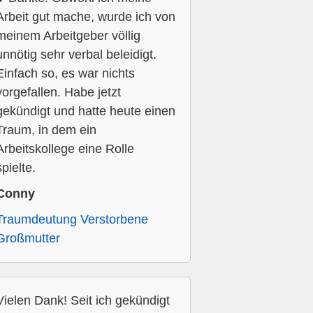
Arbeit gut mache, wurde ich von
meinem Arbeitgeber völlig
unnötig sehr verbal beleidigt.
Einfach so, es war nichts
vorgefallen. Habe jetzt
gekündigt und hatte heute einen
Traum, in dem ein
Arbeitskollege eine Rolle
spielte.
Conny
Traumdeutung Verstorbene
Großmutter
Vielen Dank! Seit ich gekündigt