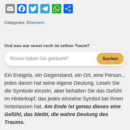
E
F
T
T
W
T
m
a
wi
el
h
eil
Categories:
Ehemann
ail
c
tt
e
at
e
e
er
gr
s
n
b
a
A
Und was war sonst noch im selben Traum?
o
m
p
Suchen
o
p
k
Ein Ereignis, ein Gegenstand, ein Ort, eine Person...
jedes davon hat seine eigene Deutung. Lesen Sie
die Symbole einzeln, aber behalten Sie das Gefühl
im Hinterkopf, das jedes einzelne Symbol bei Ihnen
hinterlassen hat.
Am Ende ist genau dieses eine
Gefühl, das bleibt, die wahre Deutung des
Traums.