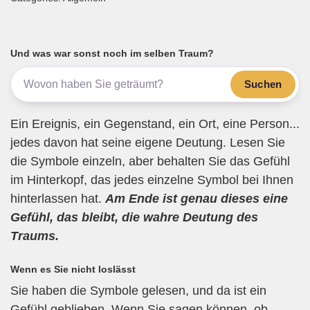
ail
c
tt
e
at
e
e
er
gr
s
n
b
a
A
Und was war sonst noch im selben Traum?
o
m
p
Suchen
o
p
k
Ein Ereignis, ein Gegenstand, ein Ort, eine Person...
jedes davon hat seine eigene Deutung. Lesen Sie
die Symbole einzeln, aber behalten Sie das Gefühl
im Hinterkopf, das jedes einzelne Symbol bei Ihnen
hinterlassen hat.
Am Ende ist genau dieses eine
Gefühl, das bleibt, die wahre Deutung des
Traums.
Wenn es Sie nicht loslässt
Sie haben die Symbole gelesen, und da ist ein
Gefühl geblieben. Wenn Sie sagen können, ob