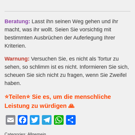
Beratung:
Lasst ihn seinen Weg gehen und ihr
macht, was ihr wollt. Seien Sie vorsichtig mit
bestimmten Ausbrüchen der Auferlegung Ihrer
Kriterien.
Warnung:
Versuchen Sie, es nicht als Tortur zu
sehen, so schlimm ist es nicht. Informieren Sie sich,
scheuen Sie sich nicht zu fragen, wenn Sie Zweifel
haben.
⭐Teilen⭐ Sie es, um die menschliche
Leistung zu würdigen 🙏
E
F
T
T
W
T
m
a
wi
el
h
eil
Categories: Allgemein