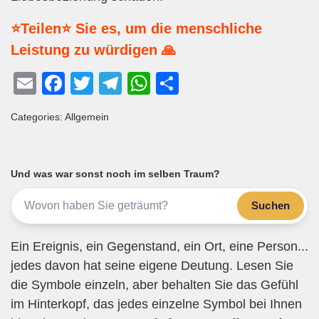
⭐Teilen⭐ Sie es, um die menschliche
Leistung zu würdigen 🙏
E
F
T
T
W
T
m
a
wi
el
h
eil
Categories: Allgemein
ail
c
tt
e
at
e
e
er
gr
s
n
b
a
A
Und was war sonst noch im selben Traum?
o
m
p
Suchen
o
p
k
Ein Ereignis, ein Gegenstand, ein Ort, eine Person...
jedes davon hat seine eigene Deutung. Lesen Sie
die Symbole einzeln, aber behalten Sie das Gefühl
im Hinterkopf, das jedes einzelne Symbol bei Ihnen